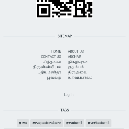
SITEMAP
HOME
ABOUT US
CONTACT US
ARCHIVE
சிந்தனை
நிகழ்வுகள்
திருவிவிலியம்
குடும்பம்
புதியமனிதர்
திருஅவை
பூவுலகு
உறவுப்பாலம்
USER ACCOUNT MENU
Log in
TAGS
rva
rvapastoralcare
rvatamil
veritastamil