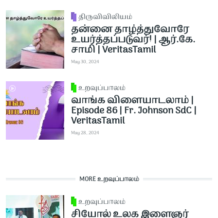
திருவிவிலியம்
தன்னை தாழ்த்துவோரே
உயர்த்தப்படுவர்! | ஆர்.கே.
சாமி | VeritasTamil
May 30, 2024
உறவுப்பாலம்
வாங்க விளையாடலாம் |
Episode 86 | Fr. Johnson SdC |
VeritasTamil
May 28, 2024
MORE உறவுப்பாலம்
உறவுப்பாலம்
சியோல் உலக இளைஞர்