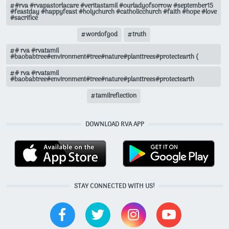
#rva #rvapastorlacare #veritastamil #ourladyofsorrow #september15
#feastday #happyfeast #holychurch #catholicchurch #faith #hope #love
#sacrifice
wordofgod
truth
# rva #rvatamil
#baobabtree#environment#tree#nature#planttrees#protectearth (
# rva #rvatamil
#baobabtree#environment#tree#nature#planttrees#protectearth
tamilreflection
DOWNLOAD RVA APP
STAY CONNECTED WITH US!