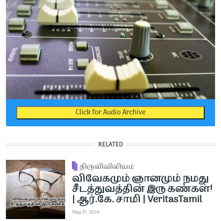
Click for Audio Archive
RELATED
திருவிவிலியம்
விவேகமும் ஞானமும் நமது
சீடத்துவத்தின் இரு கண்கள்!
| ஆர்.கே. சாமி | VeritasTamil
May 31, 2024