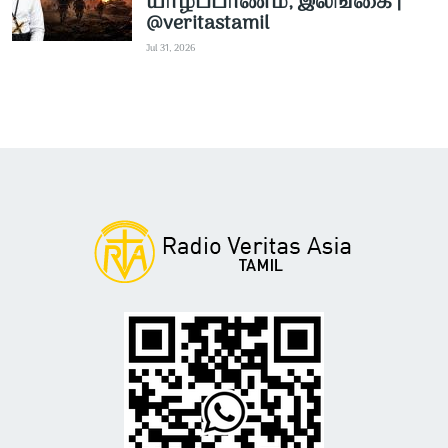
யாழ்ப்பாணம், இலங்கை |
@veritastamil ​
Jul 31, 2026