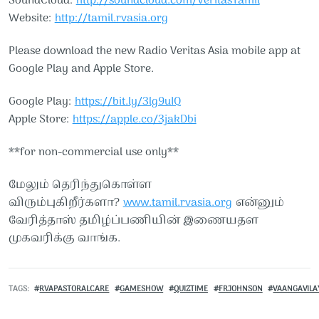
SoundCloud:
http://soundcloud.com/VeritasTamil​​
Website:
http://tamil.rvasia.org
Please download the new Radio Veritas Asia mobile app at
Google Play and Apple Store.
Google Play:
https://bit.ly/3lg9uIQ
Apple Store:
https://apple.co/3jakDbi
**for non-commercial use only**
மேலும் தெரிந்துகொள்ள
விரும்புகிறீர்களா?
www.tamil.rvasia.org
என்னும்
வேரித்தாஸ் தமிழ்ப்பணியின் இணையதள
முகவரிக்கு வாங்க.
TAGS
RVAPASTORALCARE
GAMESHOW
QUIZTIME
FRJOHNSON
VAANGAVIL