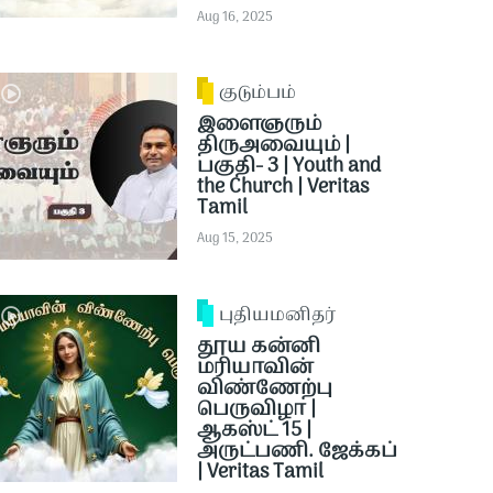
Aug 16, 2025
குடும்பம்
இளைஞரும்
திருஅவையும் |
பகுதி- 3 | Youth and
the Church | Veritas
Tamil
Aug 15, 2025
புதியமனிதர்
தூய கன்னி
மரியாவின்
விண்ணேற்பு
பெருவிழா |
ஆகஸ்ட் 15 |
அருட்பணி. ஜேக்கப்
| Veritas Tamil