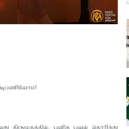
் 2025
 அடிபணிவோம்!
ு திருமுகத்தில், புனித பவுல் கொரிந்து