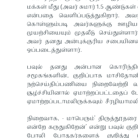
மக்கள் மீது (அவர் சுமார் 1.5 ஆண்டுக
என்பதை வெளிப்படுத்துகிறார். 
கொள்ளும்படி அவர்களுக்கு ஊழியம
முயற்சியையும் முதலீடு செய்துள்
அவர் தனது அன்புக்குரிய சபையி
ஒப்படைத்துள்ளார்.
பவுல் தனது அன்பான கொரிந்திய
சமூகங்களின், குறிப்பாக மாசித
நற்செய்திப்பணியை நிறைவேற்றி வந
சூழ்ச்சியினால் ஏமாற்றப்பட்டதைப
ஏமாற்றப்படாமலிருக்கவும் சீரழியாமலி
நிறைவாக, · மாபெரும்’ திருத்தூதர
என்றே கருதுகிறேன்’ என்று பவுல் குறிப
போலி போதகர்களைக் குறித்து ப