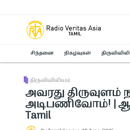
Skip to main content
சிந்தனை
நிகழ்வுகள்
திருவிவிலி
திருவிவிலியம்
அவரது திருவுளம் 
அடிபணிவோம்! | ஆர்க
Tamil