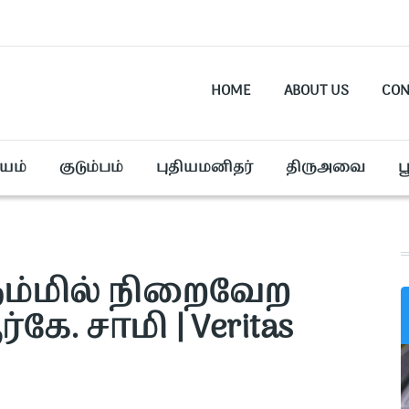
HOME
ABOUT US
CON
யம்
குடும்பம்
புதியமனிதர்
திருஅவை
ப
நம்மில் நிறைவேற
ே. சாமி | Veritas