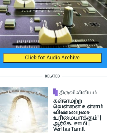
Click for Audio Archive
RELATED
திருவிவிலியம்
கள்ளமற்ற
வெள்ளை உள்ளம்
விண்ணரசை
உரிமையாக்கும்! |
ஆர்கே. சாமி |
Veritas Tamil