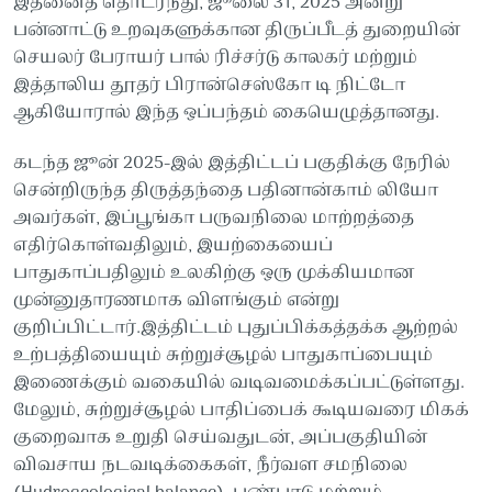
இதனைத் தொடர்ந்து, ஜூலை 31, 2025 அன்று
பன்னாட்டு உறவுகளுக்கான திருப்பீடத் துறையின்
செயலர் பேராயர் பால் ரிச்சர்டு காலகர் மற்றும்
இத்தாலிய தூதர் பிரான்செஸ்கோ டி நிட்டோ
ஆகியோரால் இந்த ஒப்பந்தம் கையெழுத்தானது.
கடந்த ஜூன் 2025-இல் இத்திட்டப் பகுதிக்கு நேரில்
சென்றிருந்த திருத்தந்தை பதினான்காம் லியோ
அவர்கள், இப்பூங்கா பருவநிலை மாற்றத்தை
எதிர்கொள்வதிலும், இயற்கையைப்
பாதுகாப்பதிலும் உலகிற்கு ஒரு முக்கியமான
முன்னுதாரணமாக விளங்கும் என்று
குறிப்பிட்டார்.இத்திட்டம் புதுப்பிக்கத்தக்க ஆற்றல்
உற்பத்தியையும் சுற்றுச்சூழல் பாதுகாப்பையும்
இணைக்கும் வகையில் வடிவமைக்கப்பட்டுள்ளது.
மேலும், சுற்றுச்சூழல் பாதிப்பைக் கூடியவரை மிகக்
குறைவாக உறுதி செய்வதுடன், அப்பகுதியின்
விவசாய நடவடிக்கைகள், நீர்வள சமநிலை