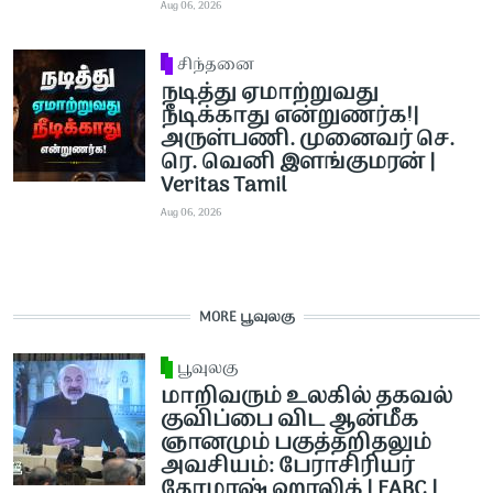
Aug 06, 2026
சிந்தனை
நடித்து ஏமாற்றுவது
நீடிக்காது என்றுணர்க!|
அருள்பணி. முனைவர் செ.
ரெ. வெனி இளங்குமரன் |
Veritas Tamil
Aug 06, 2026
MORE பூவுலகு
பூவுலகு
மாறிவரும் உலகில் தகவல்
குவிப்பை விட ஆன்மீக
ஞானமும் பகுத்தறிதலும்
அவசியம்: பேராசிரியர்
தோமாஷ் ஹாலிக் | FABC |