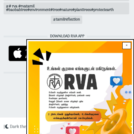
# rva #rvatamil
#baobabtree#environment#tree#nature#planttrees#protectearth
tamilreflection
DOWNLOAD RVA APP
×
STAY CONNECTED WITH US!
|
Dark theme
Radio Veritas Asia © 2023