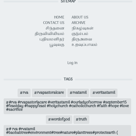
SITEMAP
HOME
ABOUT US
CONTACT US
ARCHIVE
சிந்தனை
நிகழ்வுகள்
திருவிவிலியம்
குடும்பம்
புதியமனிதர்
திருஅவை
பூவுலகு
உறவுப்பாலம்
USER ACCOUNT MENU
Log in
TAGS
rva
rvapastoralcare
rvatamil
veritastamil
#rva #rvapastorlacare #veritastamil #ourladyofsorrow #september15
#feastday #happyfeast #holychurch #catholicchurch #faith #hope #love
#sacrifice
wordofgod
truth
# rva #rvatamil
#baobabtree#environment#tree#nature#planttrees#protectearth (