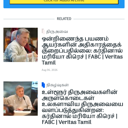
Click for Audio Archive
RELATED
திருஅவை
ஒன்றிணைந்த பயணம்
ஆயர்களின் அதிகாரத்தைக்
குறைப்பதில்லை: கர்தினால்
மரியோ கிரெச் | FABC | Veritas
Tamil
Aug 06, 2026
நிகழ்வுகள்
உள்ளூர் திருஅவைகளின்
அருள்கொடைகள்
உலகளாவிய திருஅவையை
வளப்படுத்துகின்றன:
கர்தினால் மரியோ கிரெச் |
FABC | Veritas Tamil