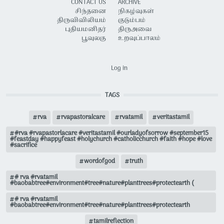
CONTACT US
ARCHIVE
சிந்தனை
நிகழ்வுகள்
திருவிவிலியம்
குடும்பம்
புதியமனிதர்
திருஅவை
பூவுலகு
உறவுப்பாலம்
USER ACCOUNT MENU
Log in
TAGS
rva
rvapastoralcare
rvatamil
veritastamil
#rva #rvapastorlacare #veritastamil #ourladyofsorrow #september15
#feastday #happyfeast #holychurch #catholicchurch #faith #hope #love
#sacrifice
wordofgod
truth
# rva #rvatamil
#baobabtree#environment#tree#nature#planttrees#protectearth (
# rva #rvatamil
#baobabtree#environment#tree#nature#planttrees#protectearth
tamilreflection