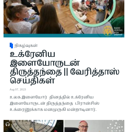
நிகழ்வுகள்
உக்ரேனிய
இளையோருடன்
திருத்தந்தை || வேரித்தாஸ்
செய்திகள்
Aug 07, 2023
உலக இளையோர் தினத்தில் உக்ரேனிய
இளையோருடன் திருத்தந்தை பிரான்சிஸ்
உக்ரைனுக்காக மனமுருகி மன்றாடினார்.