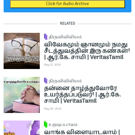
Click for Audio Archive
RELATED
திருவிவிலியம்
விவேகமும் ஞானமும் நமது
சீடத்துவத்தின் இரு கண்கள்!
| ஆர்.கே. சாமி | VeritasTamil
May 31, 2024
திருவிவிலியம்
தன்னை தாழ்த்துவோரே
உயர்த்தப்படுவர்! | ஆர்.கே.
சாமி | VeritasTamil
May 30, 2024
உறவுப்பாலம்
வாங்க விளையாடலாம் |