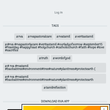
USER ACCOUNT MENU
Log in
TAGS
rva
rvapastoralcare
rvatamil
veritastamil
#rva #rvapastorlacare #veritastamil #ourladyofsorrow #september15
#feastday #happyfeast #holychurch #catholicchurch #faith #hope #love
#sacrifice
truth
wordofgod
# rva #rvatamil
#baobabtree#environment#tree#nature#planttrees#protectearth (
# rva #rvatamil
#baobabtree#environment#tree#nature#planttrees#protectearth
tamilreflection
DOWNLOAD RVA APP
×