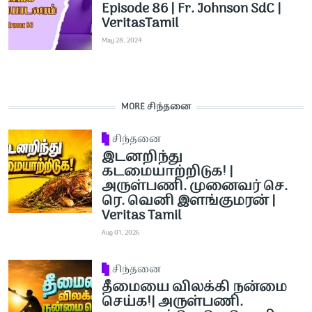
Episode 86 | Fr. Johnson SdC |
VeritasTamil
May 28, 2024
MORE சிந்தனை
சிந்தனை
இடனறிந்து
கடமையாற்றிடுக! |
அருள்பணி. முனைவர் செ.
ரெ. வெனி இளங்குமரன் |
Veritas Tamil
Aug 01, 2026
சிந்தனை
தீமையை விலக்கி நன்மை
செய்க!| அருள்பணி.