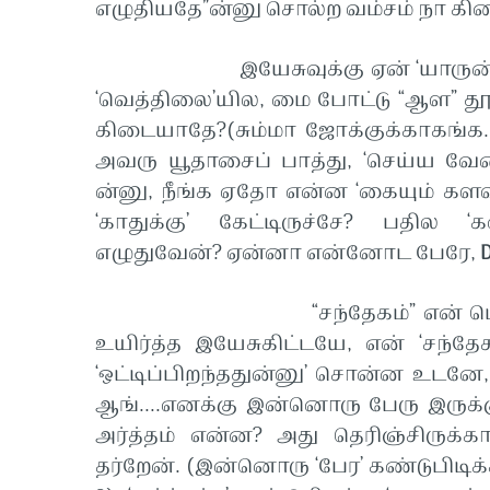
எழுதியதே”ன்னு சொல்ற வம்சம் நா கி
இயேசுவுக்கு ஏன் ‘யாருன்னு’ த
‘வெத்திலை’யில, மை போட்டு “ஆள” தூ
கிடையாதே?(சும்மா ஜோக்குக்காகங்க...இ
அவரு யூதாசைப் பாத்து, ‘செய்ய வேண
ன்னு, நீங்க ஏதோ என்ன ‘கையும் களவும
‘காதுக்கு’ கேட்டிருச்சே? பதில 
எழுதுவேன்? ஏன்னா என்னோட பேரே,
“சந்தேகம்” என் பெயரோட ‘ஒட
உயிர்த்த இயேசுகிட்டயே, என் ‘சந்தேகப
‘ஒட்டிப்பிறந்ததுன்னு’ சொன்ன உடனே, எ
ஆங்....எனக்கு இன்னொரு பேரு இருக்கு
அர்த்தம் என்ன? அது தெரிஞ்சிருக்க
தர்றேன். (இன்னொரு ‘பேர’ கண்டுபிடிக்க