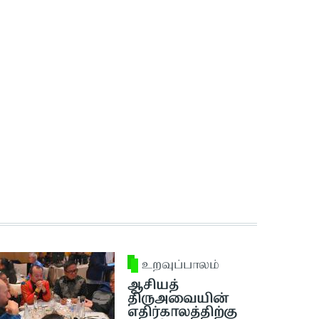
உறவுப்பாலம்
ஆசியத்
திருஅவையின்
எதிர்காலத்திற்கு