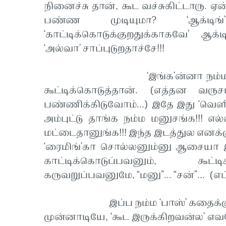
நினைச்சு தான், கூட வச்சுகிட்டாரு. ஏ
பண்ண முடியுமா? ‘ஆக்டிங்
‘காட்டிக்கொடுக்குறதுக்காகவே’ ஆ
‘அல்வா’ சாப்புடுறதாச்சே!!!
‘இங்க’ன்னா நம்ம ‘கருணாகரி
கூட்டிக்கொடுத்தான். (எத்தன வரு
பண்ணிக்கிடுவோம்...) இதே இது ‘வெளிநா
அம்புட்டு தாங்க நம்ம மனுசங்க!!! 
மட்டைதானுங்க!!! இந்த இடத்துல எனக்க
‘ரைமிங்’கா சொல்லனும்னு ஆசையா இரு
காட்டிக்கொடுப்பவனும், கூட்ட
கருவறுப்பவனுமே, “மனு”... “சன்”... (எப்ப
இப்ப நம்ம ‘பாஸ்’ கதைக்கு வரு
முன்னாடியே, ‘கூட இருக்கிறவன்ல’ எவன