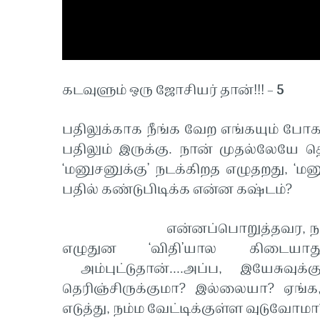
கடவுளும் ஒரு ஜோசியர் தான்!!! –
5
பதிலுக்காக நீங்க வேற எங்கயும் போக 
பதிலும் இருக்கு. நான் முதல்லேயே
‘மனுசனுக்கு’ நடக்கிறத எழுதறது, ‘ம
பதில் கண்டுபிடிக்க என்ன கஷ்டம்?
என்னப்பொறுத்தவர, நம்ம பாஸ் ‘
எழுதுன ‘விதி’யால கிடையா
அம்புட்டுதான்....அப்ப, இயேசுவு
தெரிஞ்சிருக்குமா? இல்லையா? ஏங்
எடுத்து, நம்ம வேட்டிக்குள்ள வுடுவோமா