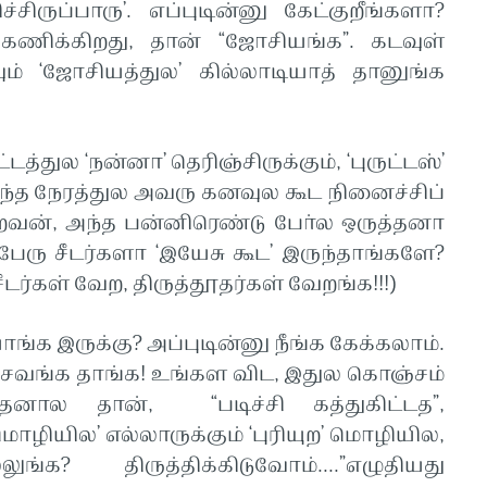
ிருப்பாரு’. எப்புடின்னு கேட்குறீங்களா?
 கணிக்கிறது, தான் “ஜோசியங்க”. கடவுள்
ம் ‘ஜோசியத்துல’ கில்லாடியாத் தானுங்க
‘நன்னா’ தெரிஞ்சிருக்கும், ‘புருட்டஸ்’
ந்த நேரத்துல அவரு கனவுல கூட நினைச்சிப்
குறவன், அந்த பன்னிரெண்டு போ்ல ஒருத்தனா
பேரு சீடர்களா ‘இயேசு கூட’ இருந்தாங்களே?
ர்கள் வேற, திருத்தூதர்கள் வேறங்க!!!)
ருக்கு? அப்புடின்னு நீங்க கேக்கலாம்.
ிச்சவங்க தாங்க! உங்கள விட, இதுல கொஞ்சம்
தனால தான், “படிச்சி கத்துகிட்டத”,
மொழியில’ எல்லாருக்கும் ‘புரியுற’ மொழியில,
க? திருத்திக்கிடுவோம்....”எழுதியது