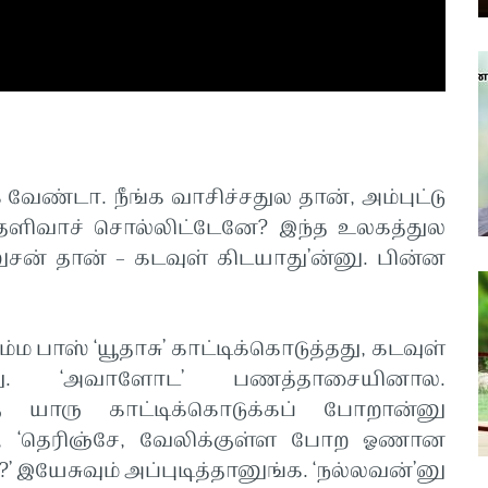
வேண்டா. நீங்க வாசிச்சதுல தான், அம்புட்டு
 தெளிவாச் சொல்லிட்டேனே? இந்த உலகத்துல
னுசன் தான் – கடவுள் கிடயாது’ன்னு. பின்ன
யூதாசு’ காட்டிக்கொடுத்தது, கடவுள்
து. ‘அவாளோட’ பணத்தாசையினால.
க்கு யாரு காட்டிக்கொடுக்கப் போறான்னு
க, ‘தெரிஞ்சே, வேலிக்குள்ள போற ஓணான
?’ இயேசுவும் அப்புடித்தானுங்க. ‘நல்லவன்’னு