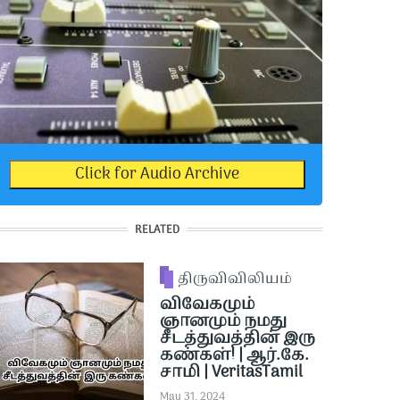
Click for Audio Archive
RELATED
திருவிவிலியம்
விவேகமும்
ஞானமும் நமது
சீடத்துவத்தின் இரு
கண்கள்! | ஆர்.கே.
சாமி | VeritasTamil
May 31, 2024