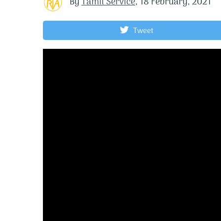
By
Tamil Service
,
18 February, 2021
Tweet