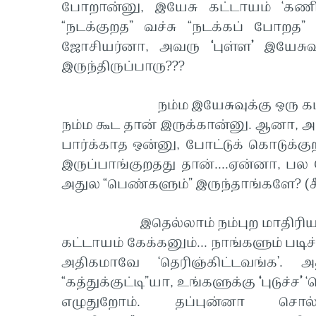
போறான்னு, இயேசு கட்டாயம் ‘கணிச்ச
“நடக்குறத” வச்சு “நடக்கப் போறத”
ஜோசியர்னா, அவரு
‘
புள்ள
’
இயேசுவு
இருந்திருப்பாரு???
நம்ம இயேசுவுக்கு ஒரு கட்டத்துல 
நம்ம கூட தான் இருக்கான்னு. ஆனா, அ
பார்க்காத ஒன்னு, போட்டுக் கொடுக்
இருப்பாங்குறதது தான்....ஏன்னா, பல 
அதுல “பெண்களும்” இருந்தாங்களே? (சீட
இதெல்லாம் நம்புற மாதிரியாங்க இ
கட்டாயம் கேக்கனும்... நாங்களும் பட
அதிகமாவே ‘தெரிஞ்கிட்டவங்க’. அ
“கத்துக்குட்டி”யா, உங்களுக்கு
‘
புடுச்ச
’
‘
எழுதுறோம். தப்புன்னா சொல்லுங்