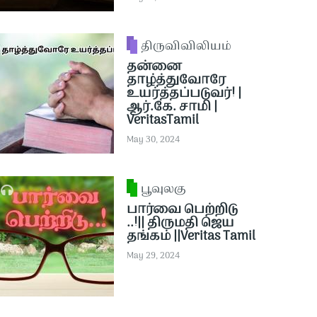
திருவிவிலியம்
தன்னை
தாழ்த்துவோரே
உயர்த்தப்படுவர்! |
ஆர்.கே. சாமி |
VeritasTamil
May 30, 2024
பூவுலகு
பார்வை பெற்றிடு
..!|| திருமதி ஜெய
தங்கம் ||Veritas Tamil
May 29, 2024