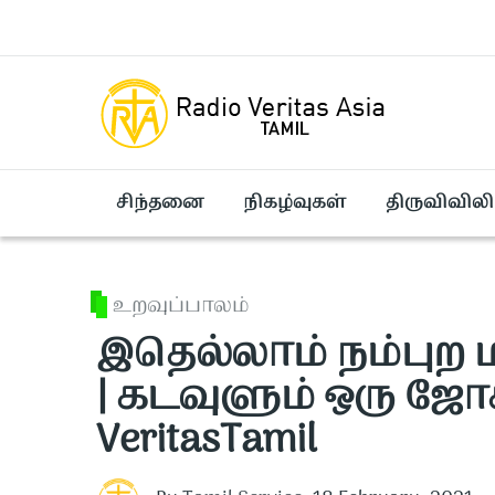
Skip to main content
சிந்தனை
நிகழ்வுகள்
திருவிவிலி
உறவுப்பாலம்
இதெல்லாம் நம்புற 
| கடவுளும் ஒரு ஜோசிய
VeritasTamil