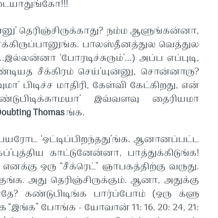
டையாதுங்கோ!!!
ெரிஞ்சிருக்காது? நம்ம ஆளுங்கன்னா,
க்கிருப்பானுங்க. பாலஸ்தீனத்துல வெத்துல
ல்லன்னா ‘போரடிச்சுரும்’...) அப்ப எப்புடி,
்டியத சீக்கிரம் செய்’யுன்னு, சொன்னாரு?
ா’ பிடிச்ச மாதிரி, கேள்வி கேட்கிறது, என்
‘கண்டுபிடிக்காமயா’ இவ்வளவு தைரியமா
Doubting Thomas
ங்க.
்டிப்பிறந்தது’ங்க. ஆனானப்பட்ட
்’புத்திய காட்டுனேன்னா, பாத்துக்கிடுங்க!
னக்கு ஒரு “சீக்ரெட்” ஞாபகத்திற்கு வருது.
ங்க. அது தெரிஞ்சிருக்கும். ஆனா, அதுக்கு
ாதே? கண்டுபிடிங்க பார்ப்போம் (ஒரு க்ளு
 “இங்க” போங்க - யோவான் 11: 16, 20: 24, 21: