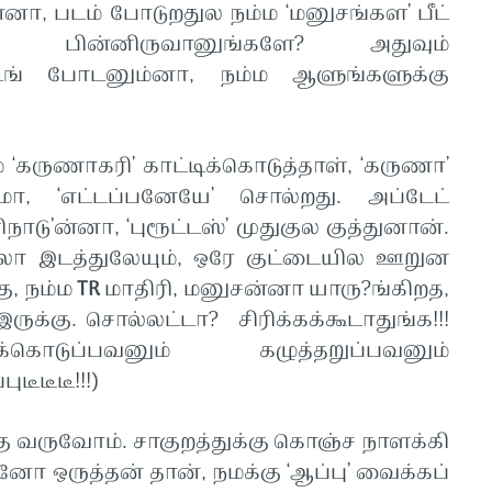
ன்னா, படம் போடுறதுல நம்ம ‘மனுசங்கள’ பீட்
’ பின்னிருவானுங்களே? அதுவும்
க்டிங் போடனும்னா, நம்ம ஆளுங்களுக்கு
’ காட்டிக்கொடுத்தாள், ‘கருணா’
சமா, ‘எட்டப்பனேயே’ சொல்றது. அப்டேட்
டு’ன்னா, ‘புரூட்டஸ்’ முதுகுல குத்துனான்.
எல்லா இடத்துலேயும், ஒரே குட்டையில ஊறுன
ு, நம்ம
TR
மாதிரி, மனுசன்னா யாரு?ங்கிறத,
க்கு. சொல்லட்டா? சிரிக்கக்கூடாதுங்க!!!
ிக்கொடுப்பவனும் கழுத்தறுப்பவனும்
ுடீடீடீ!!!)
வோம். சாகுறத்துக்கு கொஞ்ச நாளக்கி
ோ ஒருத்தன் தான், நமக்கு ‘ஆப்பு’ வைக்கப்