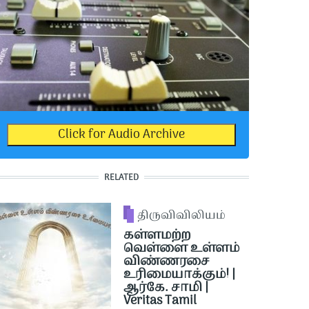
Click for Audio Archive
RELATED
திருவிவிலியம்
கள்ளமற்ற
வெள்ளை உள்ளம்
விண்ணரசை
உரிமையாக்கும்! |
ஆர்கே. சாமி |
Veritas Tamil