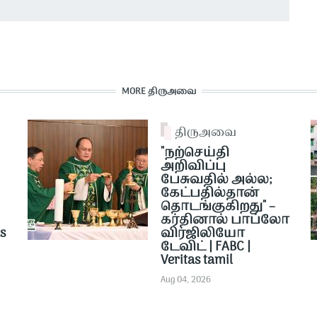
MORE திருஅவை
திருஅவை
"நற்செய்தி
அறிவிப்பு
பேசுவதில் அல்ல;
கேட்பதில்தான்
தொடங்குகிறது" –
கர்தினால் பாப்லோ
as
விர்ஜிலியோ
டேவிட் | FABC |
Veritas tamil
Aug 04, 2026