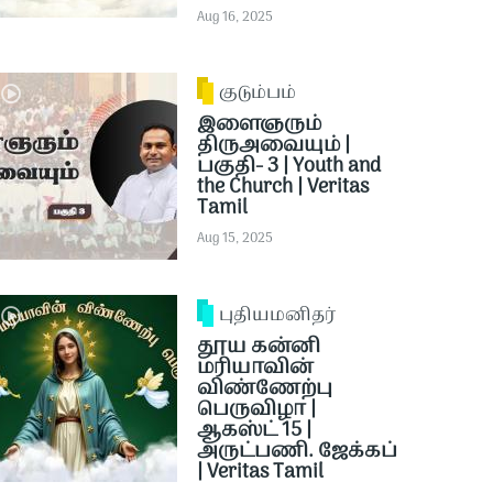
Aug 16, 2025
குடும்பம்
இளைஞரும்
திருஅவையும் |
பகுதி- 3 | Youth and
the Church | Veritas
Tamil
Aug 15, 2025
புதியமனிதர்
தூய கன்னி
மரியாவின்
விண்ணேற்பு
பெருவிழா |
ஆகஸ்ட் 15 |
அருட்பணி. ஜேக்கப்
| Veritas Tamil