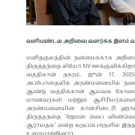
வளிமண்டல அறிவை வளர்க்க இளம் 
மனிதகுலத்தின் நன்மைக்காக அறி
திருத்தந்தை லியோ XIV ஊக்குவிக்கிறார
வத்திகான் நகரம், ஜூன் 17, 202
அப்போஸ்தலிக் அரண்மனையில் நடைப
ஆண்டு வத்திக்கான் ஆய்வக கோடைக்க
மாணவர்கள் மற்றும் ஆசிரியர்களை
அரண்மனையின் கான்சிஸ்டரி ஹாலில
திருத்தந்தை "ஜேம்ஸ் வெப் விண்
ஆராய்தல்" என்ற கருப்பொருளில் இந்த
உரையாற்றினார்.