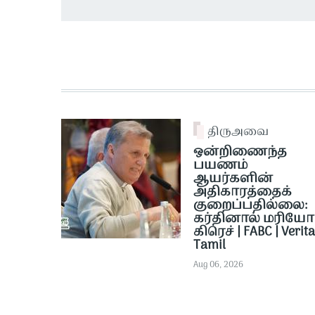
திருஅவை
ஒன்றிணைந்த
பயணம்
ஆயர்களின்
அதிகாரத்தைக்
குறைப்பதில்லை:
கர்தினால் மரியோ
கிரெச் | FABC | Verit
Tamil
Aug 06, 2026