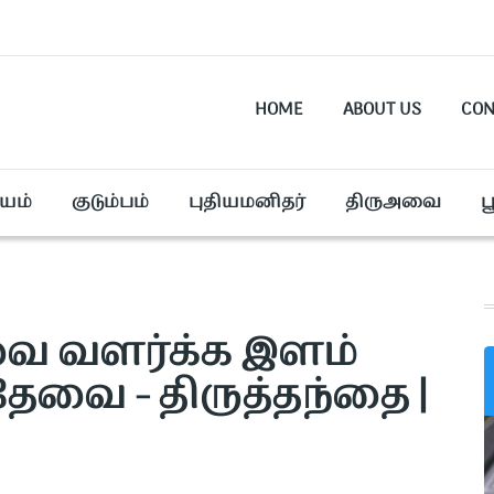
HOME
ABOUT US
CON
யம்
குடும்பம்
புதியமனிதர்
திருஅவை
ப
 வளர்க்க இளம்
வை - திருத்தந்தை |