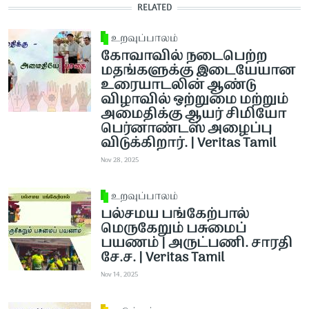
RELATED
உறவுப்பாலம்
கோவாவில் நடைபெற்ற
மதங்களுக்கு இடையேயான
உரையாடலின் ஆண்டு
விழாவில் ஒற்றுமை மற்றும்
அமைதிக்கு ஆயர் சிமியோ
பெர்னாண்டஸ் அழைப்பு
விடுக்கிறார். | Veritas Tamil
Nov 28, 2025
உறவுப்பாலம்
பல்சமய பங்கேற்பால்
மெருகேறும் பசுமைப்
பயணம் | அருட்பணி. சாரதி
சே.ச. | Veritas Tamil
Nov 14, 2025