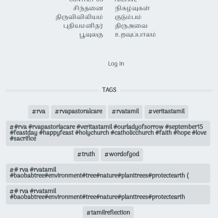
CONTACT US
ARCHIVE
சிந்தனை
நிகழ்வுகள்
திருவிவிலியம்
குடும்பம்
புதியமனிதர்
திருஅவை
பூவுலகு
உறவுப்பாலம்
USER ACCOUNT MENU
Log in
TAGS
rva
rvapastoralcare
rvatamil
veritastamil
#rva #rvapastorlacare #veritastamil #ourladyofsorrow #september15
#feastday #happyfeast #holychurch #catholicchurch #faith #hope #love
#sacrifice
truth
wordofgod
# rva #rvatamil
#baobabtree#environment#tree#nature#planttrees#protectearth (
# rva #rvatamil
#baobabtree#environment#tree#nature#planttrees#protectearth
tamilreflection