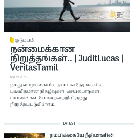
குடும்பம்
நன்மைக்கான
நிறுத்தங்கள்.. | JuditLucas |
VeritasTamil
Sep 29, 2023
நமது வாழ்க்கையில் நாம் பல நேரங்களில்
பலவிதமான நிகழ்வுகள், செயல்பாடுகள்,
பயணங்கள் போன்றவற்றிலிருந்து
நிறுத்தப்படுகிறோம்.
LATEST
நம்பிக்கையே நீதிமானின்