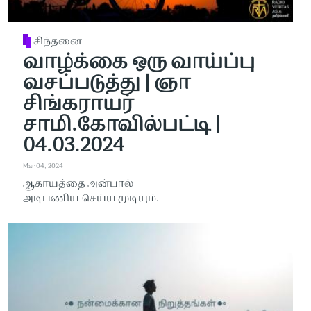
சிந்தனை
வாழ்க்கை ஒரு வாய்ப்பு
வசப்படுத்து | ஞா
சிங்கராயர்
சாமி.கோவில்பட்டி |
04.03.2024
Mar 04, 2024
ஆகாயத்தை அன்பால்
அடிபணிய செய்ய முடியும்.