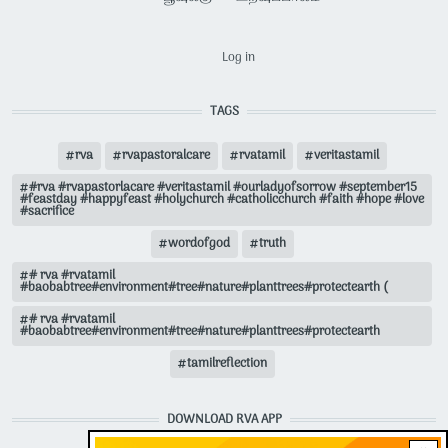
USER ACCOUNT MENU
Log in
TAGS
rva
rvapastoralcare
rvatamil
veritastamil
#rva #rvapastorlacare #veritastamil #ourladyofsorrow #september15
#feastday #happyfeast #holychurch #catholicchurch #faith #hope #love
#sacrifice
wordofgod
truth
# rva #rvatamil
#baobabtree#environment#tree#nature#planttrees#protectearth (
# rva #rvatamil
#baobabtree#environment#tree#nature#planttrees#protectearth
tamilreflection
DOWNLOAD RVA APP