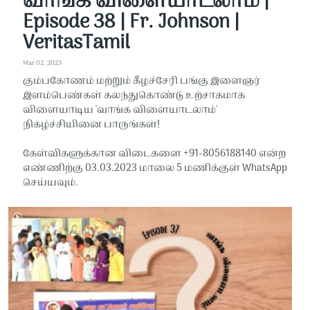
வாங்க விளையாடலாம் |
Episode 38 | Fr. Johnson |
VeritasTamil
Mar 02, 2023
கும்பகோணம் மற்றும் கீழச்சேரி பங்கு இளைஞர்
இளம்பெண்கள் கலந்துகொண்டு உற்சாகமாக
விளையாடிய 'வாங்க விளையாடலாம்'
நிகழ்ச்சியினை பாருங்கள்!
கேள்விகளுக்கான விடைகளை +91-8056188140 என்ற
எண்ணிற்கு 03.03.2023 மாலை 5 மணிக்குள் WhatsApp
செய்யவும்.