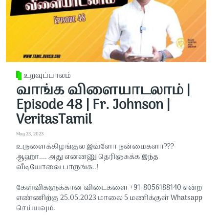
உறவுப்பாலம்
வாங்க விளையாடலாம் |
Episode 48 | Fr. Johnson |
VeritasTamil
May 23, 2023
உருளைக்கிழங்குல இவ்ளோ நன்மைகளா???
ஆஹா.... அது என்னனு தெரிஞ்சுக்க இந்த
வீடியோவை பாருங்க..!
கேள்விகளுக்கான விடைகளை +91-8056188140 என்ற
எண்ணிற்கு 25.05.2023 மாலை 5 மணிக்குள் Whatsapp
செய்யவும்.