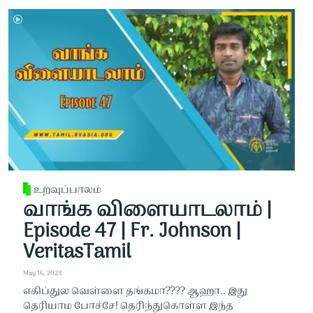
உறவுப்பாலம்
வாங்க விளையாடலாம் |
Episode 47 | Fr. Johnson |
VeritasTamil
May 16, 2023
எகிப்துல வெள்ளை தங்கமா???? ஆஹா.. இது
தெரியாம போச்சே! தெரிந்துகொள்ள இந்த