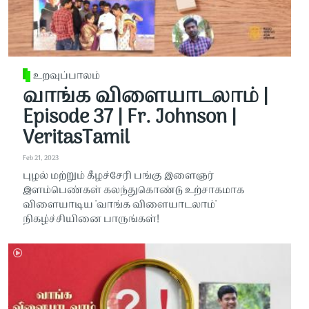
உறவுப்பாலம்
வாங்க விளையாடலாம் |
Episode 37 | Fr. Johnson |
VeritasTamil
Feb 21, 2023
புழல் மற்றும் கீழச்சேரி பங்கு இளைஞர்
இளம்பெண்கள் கலந்துகொண்டு உற்சாகமாக
விளையாடிய 'வாங்க விளையாடலாம்'
நிகழ்ச்சியினை பாருங்கள்!