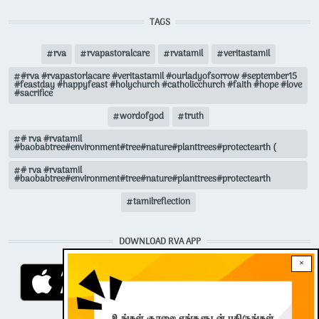
TAGS
rva
rvapastoralcare
rvatamil
veritastamil
#rva #rvapastorlacare #veritastamil #ourladyofsorrow #september15
#feastday #happyfeast #holychurch #catholicchurch #faith #hope #love
#sacrifice
wordofgod
truth
# rva #rvatamil
#baobabtree#environment#tree#nature#planttrees#protectearth (
# rva #rvatamil
#baobabtree#environment#tree#nature#planttrees#protectearth
tamilreflection
DOWNLOAD RVA APP
×