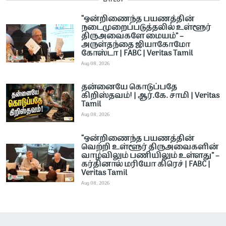
“ஒன்றிணைந்த பயணத்தின்
நடைமுறைப்படுத்தலில் உள்ளூர்
திருஅவைகளே மையம்” –
அருள்தந்தை ஜியாகோமோ
கோஸ்டா | FABC | Veritas Tamil
Aug 08, 2026
தன்னையே கொடுப்பதே
கிறிஸ்தவம்! | ஆர்.கே. சாமி | Veritas
Tamil
Aug 08, 2026
“ஒன்றிணைந்த பயணத்தின்
வெற்றி உள்ளூர் திருஅவைகளின்
வாழ்விலும் பணியிலும் உள்ளது” –
கர்தினால் மரியோ கிரெச் | FABC |
Veritas Tamil
Aug 08, 2026