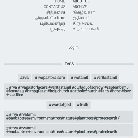
HOME
ABOUT US
CONTACT US
ARCHIVE
சிந்தனை
நிகழ்வுகள்
திருவிவிலியம்
குடும்பம்
புதியமனிதர்
திருஅவை
பூவுலகு
உறவுப்பாலம்
USER ACCOUNT MENU
Log in
TAGS
rva
rvapastoralcare
rvatamil
veritastamil
#rva #rvapastorlacare #veritastamil #ourladyofsorrow #september15
#feastday #happyfeast #holychurch #catholicchurch #faith #hope #love
#sacrifice
wordofgod
truth
# rva #rvatamil
#baobabtree#environment#tree#nature#planttrees#protectearth (
# rva #rvatamil
#baobabtree#environment#tree#nature#planttrees#protectearth