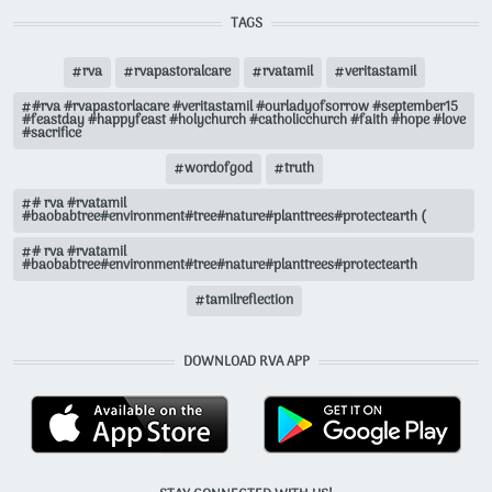
TAGS
rva
rvapastoralcare
rvatamil
veritastamil
#rva #rvapastorlacare #veritastamil #ourladyofsorrow #september15
#feastday #happyfeast #holychurch #catholicchurch #faith #hope #love
#sacrifice
wordofgod
truth
# rva #rvatamil
#baobabtree#environment#tree#nature#planttrees#protectearth (
# rva #rvatamil
#baobabtree#environment#tree#nature#planttrees#protectearth
tamilreflection
DOWNLOAD RVA APP