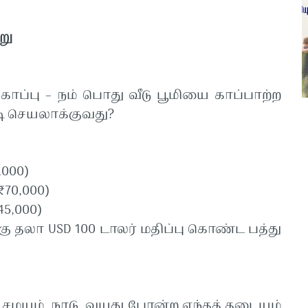
று
காப்பு
–
நம்
பொது
வீடு
பூமியை
காப்பாற்ற
ி
செயலாக்குவது
?
,000)
₹70,000)
45,000)
கு
தலா
USD 100
டாலர்
மதிப்பு
கொண்ட
பத்து
.
சமயம்
,
நாடு
,
வயது
போன்ற
எந்தத்
தடையும்