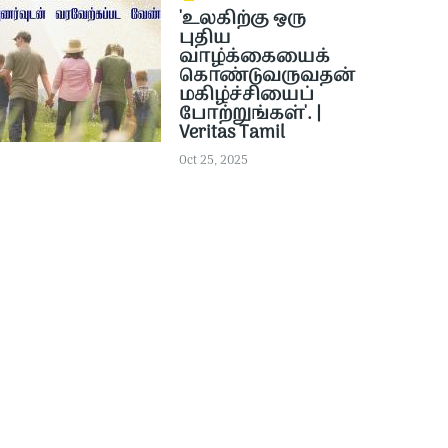
​​'உலகிற்கு ஒரு
புதிய
வாழ்க்கையைக்
கொண்டுவருவதன்
மகிழ்ச்சியைப்
போற்றுங்கள்'. |
Veritas Tamil
Oct 25, 2025