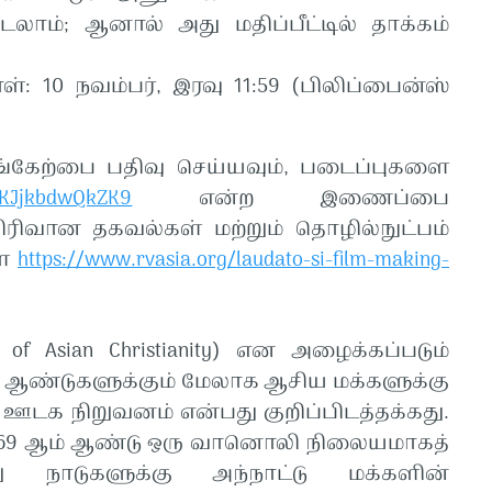
படலாம்
;
ஆனால்
அது
மதிப்பீட்டில்
தாக்கம்
ாள்
: 10
நவம்பர்
,
இரவு
11:59 (
பிலிப்பைன்ஸ்
ங்கேற்பை
பதிவு
செய்யவும்
,
படைப்புகளை
jEKJjkbdwQkZK9
என்ற
இணைப்பை
ிரிவான
தகவல்கள்
மற்றும்
தொழில்நுட்பம்
ள
https://www.rvasia.org/laudato-si-film-making-
e of Asian Christianity)
என
அழைக்கப்படும்
0
ஆண்டுகளுக்கும்
மேலாக
ஆசிய
மக்களுக்கு
ஊடக
நிறுவனம்
என்பது
குறிப்பிடத்தக்கது
.
969
ஆம்
ஆண்டு
ஒரு
வானொலி
நிலையமாகத்
ு
நாடுகளுக்கு
அந்நாட்டு
மக்களின்