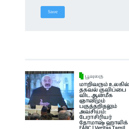
பூவுலகு
மாறிவரும் உலகில
தகவல் குவிப்பை
விட ஆன்மீக
ஞானமும்
பகுத்தறிதலும்
அவசியம்:
பேராசிரியர்
தோமாஷ் ஹாலிக் 
FABC | Veritas Tamil