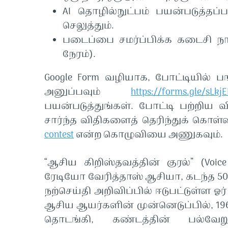
AI
தொழில்நுட்பம்
பயன்படுத்தப்
செலுத்தும்
.
படைப்பை
சமர்ப்பிக்க
கடைசி
ந
நேரம்
).
Google Form
வழியாக
,
போட்டியில்
ப
அனுப்பவும்
https://forms.gle/sLk
பயன்படுத்துங்கள்
.
போட்டி
பற்றிய
வ
சார்ந்த
விதிகளைத்
தெரிந்துக்
கொள்
contest
என்ற
கொழுவியை
அணுகவும்
.
“
ஆசிய
கிறிஸ்தவத்தின்
குரல்
” (Voic
ரேடியோ
வேரித்தாஸ்
ஆசியா
,
கடந்த
5
நற்செய்தி
அறிவிப்பில்
ஈடுபட்டுள்ள
ஓர்
ஆசிய
ஆயர்களின்
முன்னெடுப்பில்
, 1
தொடங்கி
,
கண்டத்தின்
பல்வேற