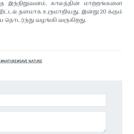
்த
இந்நிறுவனம்
,
காலத்தின்
மாற்றங்களை
ஜிட்டல்
தளமாக
உருமாறியது
.
இன்று
20
க்கும்
ை
தொடர்ந்து
வழங்கி
வருகிறது
.
E#NATURE#SAVE NATURE