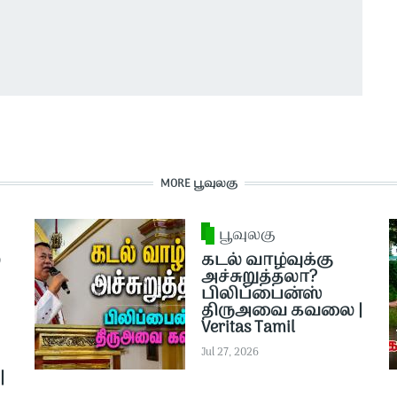
MORE பூவுலகு
பூவுலகு
்
கடல் வாழ்வுக்கு
அச்சுறுத்தலா?
பிலிப்பைன்ஸ்
திருஅவை கவலை |
Veritas Tamil
Jul 27, 2026
|