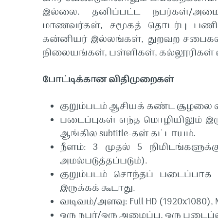
இல்லை
.
தனிப்பட்ட
நபர்கள்
/
அமைப
மாணவர்கள்
,
சமூகத்
தொடர்பு
பணிக
கன்னியர்
இல்லங்கள்
,
துறவற
சபைகள
நிலையங்கள்
,
பள்ளிகள்
,
கல்லூரிகள்
போட்டிக்கான
விதிமுறைகள்
குறும்படம்
ஆசியக்
கண்ட
சூழலை
படைப்புகள்
எந்த
மொழியிலும்
இர
ஆங்கில
subtitle-
கள்
கட்டாயம்
.
நீளம்
: 3
முதல்
5
நிமிடங்களுக்க
அமல்படுத்தப்படும்
).
குறும்படம்
சொந்தப்
படைப்பாக
இருக்கக்
கூடாது
.
வடிவம்
/
அளவு
: Full HD (1920x1080),
ஒரு
நபர்
/
ஒரு
அமைப்பு
,
ஒரு
படைப