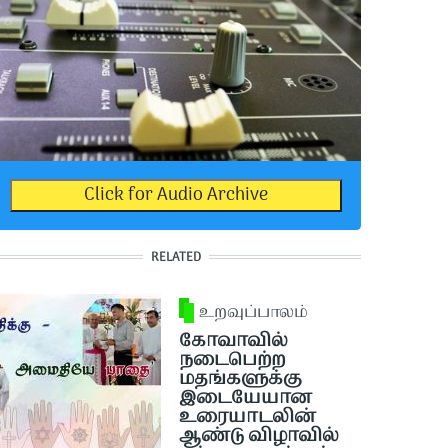
Click for Audio Archive
RELATED
உறவுப்பாலம்
கோவாவில்
நடைபெற்ற
மதங்களுக்கு
இடையேயான
உரையாடலின்
ஆண்டு விழாவில்