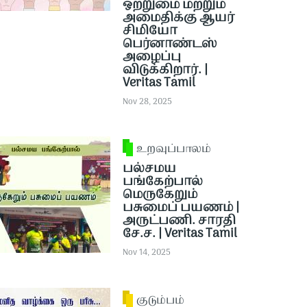
ஒற்றுமை மற்றும்
அமைதிக்கு ஆயர்
சிமியோ
பெர்னாண்டஸ்
அழைப்பு
விடுக்கிறார். |
Veritas Tamil
Nov 28, 2025
உறவுப்பாலம்
பல்சமய
பங்கேற்பால்
மெருகேறும்
பசுமைப் பயணம் |
அருட்பணி. சாரதி
சே.ச. | Veritas Tamil
Nov 14, 2025
குடும்பம்