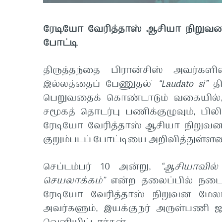
ரேடியோ
வேரித்தாஸ்
ஆசியா
நிறுவன
போட்டி
திருத்தந்தை
பிரான்சிஸ்
அவர்களி
இல்லத்தைப் பேணுதல்'
“Laudato si”
த
பெறுவதைக்
கொண்டாடும்
வகையில்
சமூகத்
தொடர்பு
பணிக்குழுவும்
,
பில
ரேடியோ
வேரித்தாஸ்
ஆ
சியா
நிறுவன
குறும்படப்
போட்டியை
அறிவித்துள்ள
செப்டம்பர்
10
அன்று
,
“
ஆசியாவில்
செயலாக்கம்
”
என்ற
தலைப்பில்
நடை
ரேடியோ
வேரித்தாஸ்
நிறுவன
மேல
அவர்களும்
,
இயக்குநர்
அருள்பணி
ஜ