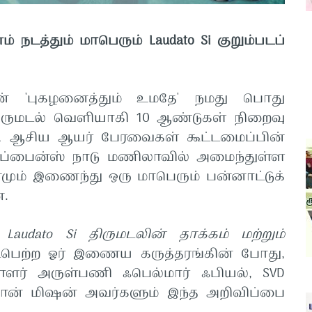
ம்
நடத்தும்
மாபெரும்
Laudato Si
குறும்படப்
ன் 'புகழனைத்தும் உமதே' நமது பொது
ிருமடல்
வெளியாகி
10
ஆண்டுகள்
நிறைவு
,
ஆசிய
ஆயர்
பேரவைகள்
கூட்டமைப்பின்
ிப்பைன்ஸ்
நாடு
மணிலாவில்
அமைந்துள்ள
மும்
இணைந்து
ஒரு
மாபெரும்
பன்னாட்டுக்
ன
.
Laudato Si
திருமடலின்
தாக்கம்
மற்றும்
பெற்ற
ஓர்
இணைய
கருத்தரங்கின்
போது
,
ாளர்
அருள்பணி
ஃபெல்மார்
ஃபியல்
, SVD
ான்
மிஷன்
அவர்களும்
இந்த
அறிவிப்பை