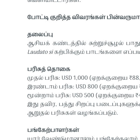
வெளியிட்டார்கள்
.
போட்டி
குறித்த
விவரங்கள்
பின்வருமா
தலைப்பு
ஆசியக்
கண்டத்தில்
சுற்றுச்சூழல்
பாது
Laudato si
கற்பிக்கும்
பாடங்களை
எப்பட
பரிசுத்
தொகை
முதல்
பரிசு
: USD 1,000 (
ஏறக்குறைய
₹88
இரண்டாம்
பரிசு
: USD 800 (
ஏறக்குறைய
மூன்றாம்
பரிசு
: USD 500 (
ஏறக்குறைய
₹
இது
தவிர
,
பத்து
சிறப்பு
படைப்புகளுக்
ஆறுதல்
பரிசுகள்
வழங்கப்படும்
.
பங்கேற்பாளர்கள்
யார்
வேண்டுமானாலும்
பங்கேற்கலாம்