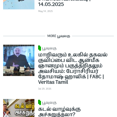
14.05.2025
May 14, 2025
MORE பூவுலகு
பூவுலகு
மாறிவரும் உலகில் தகவல்
குவிப்பை விட ஆன்மீக
ஞானமும் பகுத்தறிதலும்
அவசியம்: பேராசிரியர்
தோமாஷ் ஹாலிக் | FABC |
Veritas Tamil
Jul 29, 2026
பூவுலகு
கடல் வாழ்வுக்கு
அச்சுறுத்தலா?