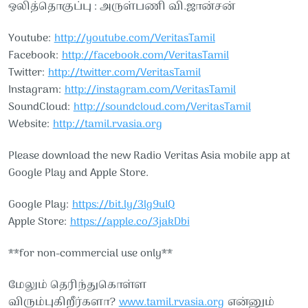
ஒலித்தொகுப்பு : அருள்பணி வி.ஜான்சன்
Youtube:
http://youtube.com/VeritasTamil​​
Facebook:
http://facebook.com/VeritasTamil​​
Twitter:
http://twitter.com/VeritasTamil​​
Instagram:
http://instagram.com/VeritasTamil​​
SoundCloud:
http://soundcloud.com/VeritasTamil​​
Website:
http://tamil.rvasia.org
Please download the new Radio Veritas Asia mobile app at
Google Play and Apple Store.
Google Play:
https://bit.ly/3lg9uIQ
Apple Store:
https://apple.co/3jakDbi
**for non-commercial use only**
மேலும் தெரிந்துகொள்ள
விரும்புகிறீர்களா?
www.tamil.rvasia.org
என்னும்