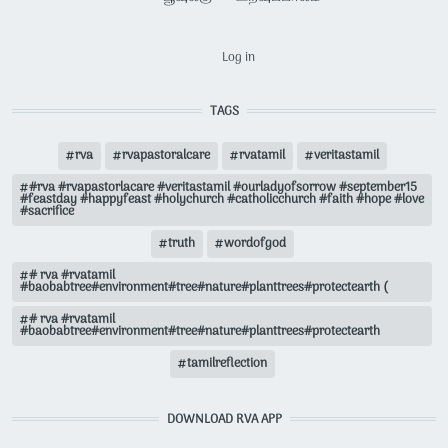
USER ACCOUNT MENU
Log in
TAGS
rva
rvapastoralcare
rvatamil
veritastamil
#rva #rvapastorlacare #veritastamil #ourladyofsorrow #september15
#feastday #happyfeast #holychurch #catholicchurch #faith #hope #love
#sacrifice
truth
wordofgod
# rva #rvatamil
#baobabtree#environment#tree#nature#planttrees#protectearth (
# rva #rvatamil
#baobabtree#environment#tree#nature#planttrees#protectearth
tamilreflection
DOWNLOAD RVA APP