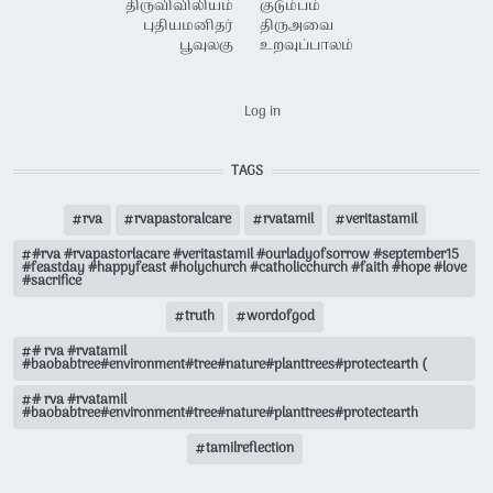
திருவிவிலியம்
குடும்பம்
புதியமனிதர்
திருஅவை
பூவுலகு
உறவுப்பாலம்
USER ACCOUNT MENU
Log in
TAGS
rva
rvapastoralcare
rvatamil
veritastamil
#rva #rvapastorlacare #veritastamil #ourladyofsorrow #september15
#feastday #happyfeast #holychurch #catholicchurch #faith #hope #love
#sacrifice
truth
wordofgod
# rva #rvatamil
#baobabtree#environment#tree#nature#planttrees#protectearth (
# rva #rvatamil
#baobabtree#environment#tree#nature#planttrees#protectearth
tamilreflection