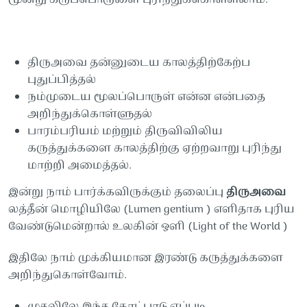
திருஅவை
தன்னுடைய
காலத்திற்கேற்ப
புதுப்பித்தல்
நம்முடைய
மூலப்பொருள்
என்ன
என்பதை
அறிந்துக்கொள்ளுதல்
பாரம்பரியம்
மற்றும்
திருவிவிலிய
கருத்துக்களை
காலத்திற்கு
ஏற்றவாறு
புரிந்து
மாற்றி
அமைத்தல்.
இன்று
நாம்
பார்க்கவிருக்கும்
தலைப்பு
திருஅவை
லத்தீன்
மொழியிலே
(
Lumen gentium
)
எளிதாக
புரிய
வேண்டுமென்றால்
உலகின்
ஒளி
(Light of the World )
இதிலே
நாம்
முக்கியமான
இரண்டு
கருத்துக்களை
அறிந்துகொள்வோம்.
முதலிலே
இந்த
கோட்பாடு
எப்படி