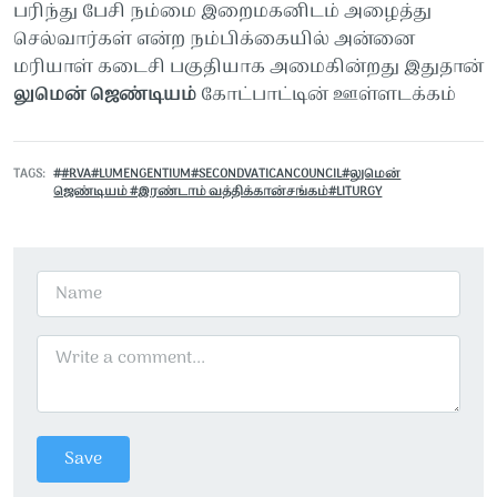
பரிந்து
பேசி
நம்மை
இறைமகனிடம்
அழைத்து
செல்வார்கள்
என்ற
நம்பிக்கையில்
அன்னை
மரியாள்
கடைசி
பகுதியாக
அமைகின்றது
இதுதான்
லுமென்
ஜெண்டியம்
கோட்பாட்டின்
ஊள்ளடக்கம்
TAGS
#RVA#LUMENGENTIUM#SECONDVATICANCOUNCIL#லுமென்
ஜெண்டியம் #இரண்டாம் வத்திக்கான்சங்கம்#LITURGY