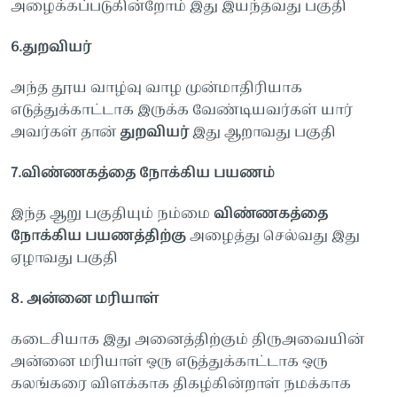
அழைக்கப்படுகின்றோம்
இது
இயந்தவது
பகுதி
6.
துறவியர்
அந்த
தூய
வாழ்வு
வாழ
முன்மாதிரியாக
எடுத்துக்காட்டாக
இருக்க
வேண்டியவர்கள்
யார்
அவர்கள்
தான்
துறவியர்
இது
ஆறாவது
பகுதி
7.
விண்ணகத்தை
நோக்கிய
பயணம்
இந்த
ஆறு
பகுதியும்
நம்மை
விண்ணகத்தை
நோக்கிய
பயணத்திற்கு
அழைத்து
செல்வது
இது
ஏழாவது
பகுதி
8.
அன்னை
மரியாள்
கடைசியாக
இது
அனைத்திற்கும்
திருஅவையின்
அன்னை
மரியாள்
ஒரு
எடுத்துக்காட்டாக
ஒரு
கலங்கரை
விளக்காக
திகழ்கின்றாள்
நமக்காக