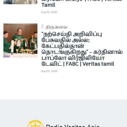
Tamil
Aug 06, 2026
திருஅவை
"நற்செய்தி அறிவிப்பு
பேசுவதில் அல்ல;
கேட்பதில்தான்
தொடங்குகிறது" – கர்தினால்
பாப்லோ விர்ஜிலியோ
டேவிட் | FABC | Veritas tamil
Aug 04, 2026