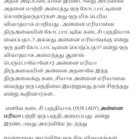
அதன்
அடிப்படையிலே
இரண்டாவது
அமர்விலே
அதனை
மாற்றி
அமைத்து
ஒரு
கோட்பாட்டினை
கொண்டுவந்தார்கள்
அது
ஒரு
மிக
பெரிய
விவாதமாக
மாறியது
..
அன்னை
மரியாவை
திருஅவையின்
கோட்பாட்டிலே
கடைசி
பகுதியாக
வைப்பதா
..?
அல்லது
அன்னை
மரியாவுக்கு
என்று
ஒரு
தனி
கோட்பாட்டினை
கொடுப்பதா
?
என்று
ஒரு
விவாதமாக
அமைந்தது
ஆனால்
பெரும்பாலோனோர்
அன்னை
மரியா
திருஅவையின்
அன்னை
அதனாலே
இந்த
திருஅவைக்கு
கடைசியாக
அன்னை
மரியாவை
வைத்து
ஒரு
பகுதியை
இயற்றுவது
தான்
சிறந்தது
என்று
கூறினார்கள்
..
எனவே
கடைசி
பகுதியாக
(OUR LADY)
அன்னை
மரியா
பற்றி
ஒரு
பகுதி
அமைப்பது
என்று
இரண்டாவது
அமர்விலே
நடந்தது
மூன்றாவது
அமர்விலே
ஒரு
சில
விவாதங்கள்