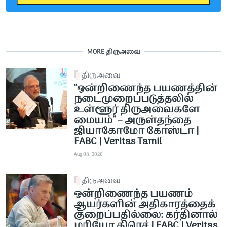
MORE திருஅவை
திருஅவை
“ஒன்றிணைந்த பயணத்தின்
நடைமுறைப்படுத்தலில்
உள்ளூர் திருஅவைகளே
மையம்” – அருள்தந்தை
ஜியாகோமோ கோஸ்டா |
FABC | Veritas Tamil
Aug 08, 2026
திருஅவை
ஒன்றிணைந்த பயணம்
ஆயர்களின் அதிகாரத்தைக்
குறைப்பதில்லை: கர்தினால்
மரியோ கிரெச் | FABC | Veritas