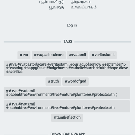
புதியமனிதர்
திருஅவை
பூவுலகு
உறவுப்பாலம்
USER ACCOUNT MENU
Log in
TAGS
rva
rvapastoralcare
rvatamil
veritastamil
#rva #rvapastorlacare #veritastamil #ourladyofsorrow #september15
#feastday #happyfeast #holychurch #catholicchurch #faith #hope #love
#sacrifice
truth
wordofgod
# rva #rvatamil
#baobabtree#environment#tree#nature#planttrees#protectearth (
# rva #rvatamil
#baobabtree#environment#tree#nature#planttrees#protectearth
tamilreflection
DOWNLOAD RVA APP