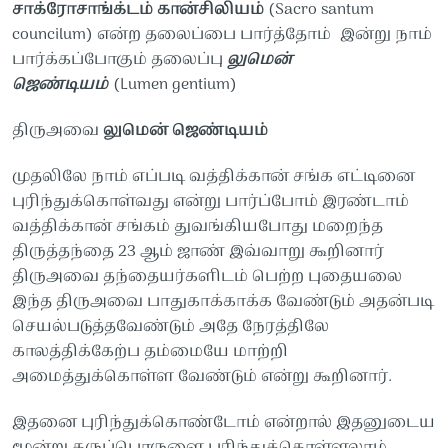
சாக்ரோசாங்க்டம்
கான்சிலியம்
(
Sacro santum
councilum)
என்ற
தலைப்பை
பார்த்தோம்
இன்று
நாம்
பார்க்கப்போகும்
தலைப்பு
லுமென்
ஜெண்டியம்
(
Lumen gentium)
திருஅவை
லுமென்
ஜெண்டியம்
முதலிலே
நாம்
எப்படி
வத்திக்கான்
சங்க
எட்டினை
புரிந்துக்கொள்வது
என்று
பார்ப்போம்
இரண்டாம்
வத்திக்கான்
சங்கம்
துவங்கியபோது
மறைந்த
திருத்தந்தை
23
ஆம்
ஜாண்
இவ்வாறு
கூறினார்
திருஅவை
தந்தையர்களிடம்
பெற்ற
புதையலை
இந்த
திருஅவை
பாதுகாக்காக்க
வேண்டும்
அதன்படி
செயல்படுத்தவேண்டும்
அதே
நேரத்திலே
காலத்திக்கேற்ப
தம்மையே
மாற்றி
அமைத்துக்கொள்ள வேண்டும்
என்று
கூறினார்.
இதனை
புரிந்துக்கொண்டோம்
என்றால்
இதனுடைய
மூன்று
கருப்பொருளை
புரிந்துக்கொள்ளலாம்.