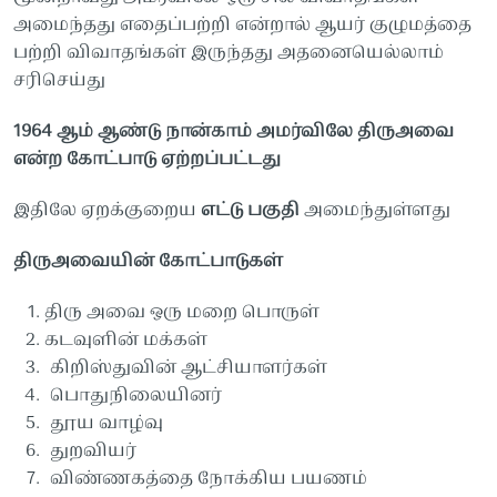
அமைந்தது
எதைப்பற்றி
என்றால்
ஆயர்
குழுமத்தை
பற்றி
விவாதங்கள்
இருந்தது
அதனையெல்லாம்
சரிசெய்து
1964
ஆம்
ஆண்டு
நான்காம்
அமர்விலே
திருஅவை
என்ற
கோட்பாடு
ஏற்றப்பட்டது
இதிலே
ஏறக்குறைய
எட்டு
பகுதி
அமைந்துள்ளது
திருஅவையின்
கோட்பாடுகள்
திரு
அவை
ஒரு
மறை
பொருள்
கடவுளின்
மக்கள்
கிறிஸ்துவின்
ஆட்சியாளர்கள்
பொதுநிலையினர்
தூய
வாழ்வு
துறவியர்
விண்ணகத்தை
நோக்கிய
பயணம்