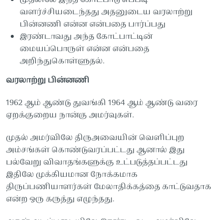
வளர்ச்சியடைந்தது
அதனுடைய
வரலாற்று
பின்னணி
என்ன
என்பதை
பார்ப்பது
இரண்டாவது
அந்த
கோட்பாட்டின்
மையப்பொருள்
என்ன
என்பதை
அறிந்துகொள்ளுதல்
.
வரலாற்று
பின்னணி
1962
ஆம்
ஆண்டு
துவங்கி
1964
ஆம்
ஆண்டு
வரை
ஏறக்குறைய
நான்கு
அமர்வுகள்.
முதல்
அமர்விலே
திருஅவையின்
வெளிப்புற
அம்சங்கள்
கொண்டுவரப்பட்டது
ஆனால்
இது
பல்வேறு
விவாதங்களுக்கு
உட்படுத்தப்பட்டது
இதிலே
முக்கியமான
நோக்கமாக
திருப்பணியாளர்கள்
மேலாதிக்கத்தை
காட்டுவதாக
என்ற
ஒரு
கருத்து
எழுந்தது.