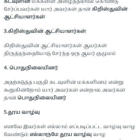
கடவுளின்
மக்களை
அழைத்தலிலே
கொண்டு
சேர்ப்பவர்கள்
யார்
அவர்கள்
தான்
கிறிஸ்துவின்
ஆட்சியாளர்கள்
3.
கிறிஸ்துவின்
ஆட்சியாளர்கள்
கிறிஸ்துவின்
ஆட்சியாளர்கள்
ஆயர்கள்
திருத்தந்தையோடு
சேர்ந்த
ஒரு
ஆயர்
குழுமம்
4.
பொதுநிலையினர்
அதற்கடுத்த
பகுதி
கடவுளின்
மக்களினம்
என்று
கூறுகின்றோம்
யார்
அவர்கள்
என்றால்
அவர்கள்
தான்
பொதுநிலையினர்
5.
தூய
வாழ்வு
எனவே
இவர்கள்
எல்லாம்
எப்படிப்பட்ட
வாழ்வு
வாழ
வேண்டும்
எல்லாருமே
தூய
வாழ்வு
வாழ