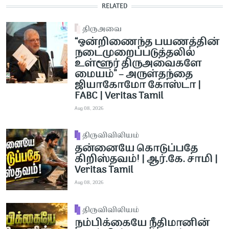
RELATED
திருஅவை
“ஒன்றிணைந்த பயணத்தின்
நடைமுறைப்படுத்தலில்
உள்ளூர் திருஅவைகளே
மையம்” – அருள்தந்தை
ஜியாகோமோ கோஸ்டா |
FABC | Veritas Tamil
Aug 08, 2026
திருவிவிலியம்
தன்னையே கொடுப்பதே
கிறிஸ்தவம்! | ஆர்.கே. சாமி |
Veritas Tamil
Aug 08, 2026
திருவிவிலியம்
நம்பிக்கையே நீதிமானின்