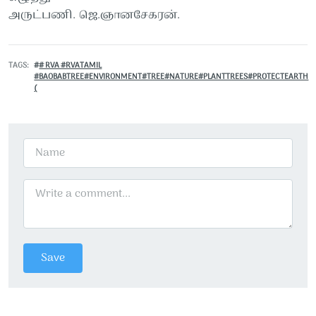
அருட்பணி. ஜெ.ஞானசேகரன்.
TAGS
# RVA #RVATAMIL
#BAOBABTREE#ENVIRONMENT#TREE#NATURE#PLANTTREES#PROTECTEARTH
(