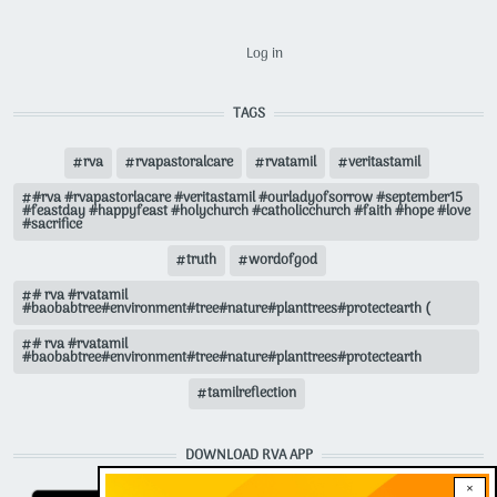
USER ACCOUNT MENU
Log in
TAGS
rva
rvapastoralcare
rvatamil
veritastamil
#rva #rvapastorlacare #veritastamil #ourladyofsorrow #september15
#feastday #happyfeast #holychurch #catholicchurch #faith #hope #love
#sacrifice
truth
wordofgod
# rva #rvatamil
#baobabtree#environment#tree#nature#planttrees#protectearth (
# rva #rvatamil
#baobabtree#environment#tree#nature#planttrees#protectearth
tamilreflection
DOWNLOAD RVA APP
×