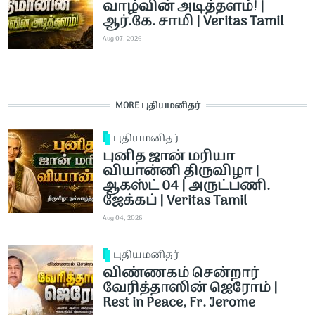
வாழ்வின் அடித்தளம்! |
ஆர்.கே. சாமி | Veritas Tamil
Aug 07, 2026
MORE புதியமனிதர்
புதியமனிதர்
புனித ஜான் மரியா
வியான்னி திருவிழா |
ஆகஸ்ட் 04 | அருட்பணி.
ஜேக்கப் | Veritas Tamil
Aug 04, 2026
புதியமனிதர்
விண்ணகம் சென்றார்
வேரித்தாஸின் ஜெரோம் |
Rest in Peace, Fr. Jerome