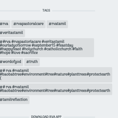
TAGS
rva
rvapastoralcare
rvatamil
veritastamil
#rva #rvapastorlacare #veritastamil
#ourladyofsorrow #september15 #feastday
#happyfeast #holychurch #catholicchurch #faith
#hope #love #sacrifice
wordofgod
truth
# rva #rvatamil
#baobabtree#environment#tree#nature#planttrees#protectearth
(
# rva #rvatamil
#baobabtree#environment#tree#nature#planttrees#protectearth
tamilreflection
DOWNLOAD RVA APP