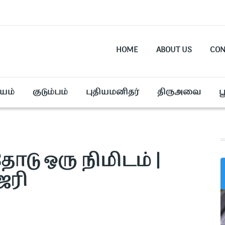
HOME
ABOUT US
CON
யம்
குடும்பம்
புதியமனிதர்
திருஅவை
ப
தோடு ஒரு நிமிடம் |
ஜெரி