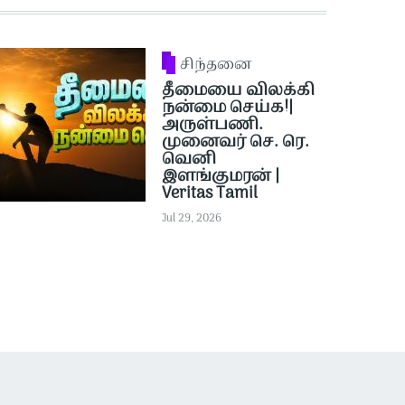
சிந்தனை
தீமையை விலக்கி
நன்மை செய்க!|
அருள்பணி.
முனைவர் செ. ரெ.
வெனி
இளங்குமரன் |
Veritas Tamil
Jul 29, 2026