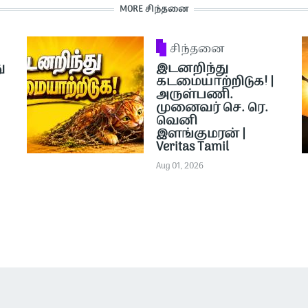
MORE சிந்தனை
சிந்தனை
ு
இடனறிந்து
கடமையாற்றிடுக! |
அருள்பணி.
முனைவர் செ. ரெ.
வெனி
இளங்குமரன் |
Veritas Tamil
Aug 01, 2026