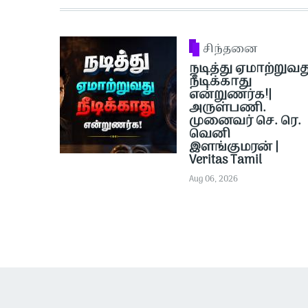
சிந்தனை
நடித்து ஏமாற்றுவத
நீடிக்காது
என்றுணர்க!|
அருள்பணி.
முனைவர் செ. ரெ.
வெனி
இளங்குமரன் |
Veritas Tamil
Aug 06, 2026