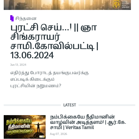
சிந்தனை
புரட்சி செய்...! || ஞா
சிங்கராயர்
சாமி.கோவில்பட்டி |
13.06.2024
Jun 13, 2024
எதிர்த்து போராடத் தயங்குபவர்க்கு
எப்படிக் கிடைக்கும்
புரட்சியின் நறுமணம்?
LATEST
நம்பிக்கையே நீதிமானின்
வாழ்வின் அடித்தளம்! | ஆர்.கே.
சாமி | Veritas Tamil
Aug 07, 2026