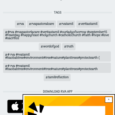
TAGS
rva
rvapastoralcare
rvatamil
veritastamil
#rva #rvapastorlacare #veritastamil #ourladyofsorrow #september15
#feastday #happyfeast #holychurch #catholicchurch #faith #hope #love
#sacrifice
wordofgod
truth
# rva #rvatamil
#baobabtree#environment#tree#nature#planttrees#protectearth (
# rva #rvatamil
#baobabtree#environment#tree#nature#planttrees#protectearth
tamilreflection
DOWNLOAD RVA APP
×