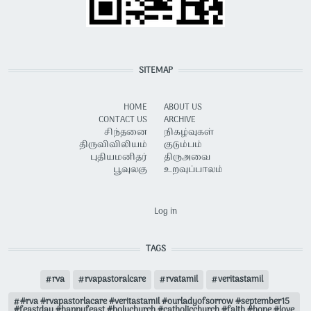
SITEMAP
HOME
ABOUT US
CONTACT US
ARCHIVE
சிந்தனை
நிகழ்வுகள்
திருவிவிலியம்
குடும்பம்
புதியமனிதர்
திருஅவை
பூவுலகு
உறவுப்பாலம்
USER ACCOUNT MENU
Log in
TAGS
rva
rvapastoralcare
rvatamil
veritastamil
#rva #rvapastorlacare #veritastamil #ourladyofsorrow #september15
#feastday #happyfeast #holychurch #catholicchurch #faith #hope #love