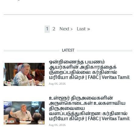
Pagination
Current page
Page
Next page
Last page
1
2
Next ›
Last »
LATEST
ஒன்றிணைந்த பயணம்
ஆயர்களின் அதிகாரத்தைக்
குறைப்பதில்லை: கர்தினால்
மரியோ கிரெச் | FABC | Veritas Tamil
Aug 06, 2026
உள்ளூர் திருஅவைகளின்
அருள்கொடைகள் உலகளாவிய
திருஅவையை
வளப்படுத்துகின்றன: கர்தினால்
மரியோ கிரெச் | FABC | Veritas Tamil
Aug 06, 2026