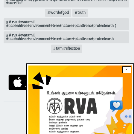
#sacrifice
wordofgod
truth
# rva #rvatamil
#baobabtree#environment#tree#nature#planttrees#protectearth (
# rva #rvatamil
#baobabtree#environment#tree#nature#planttrees#protectearth
tamilreflection
DOWNLOAD RVA APP
×
STAY CONNECTED WITH US!