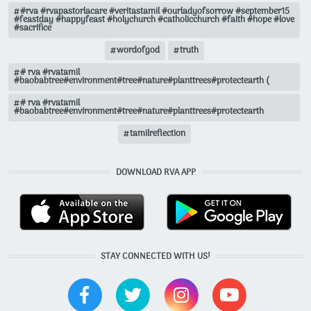
#rva #rvapastorlacare #veritastamil #ourladyofsorrow #september15
#feastday #happyfeast #holychurch #catholicchurch #faith #hope #love
#sacrifice
wordofgod
truth
# rva #rvatamil
#baobabtree#environment#tree#nature#planttrees#protectearth (
# rva #rvatamil
#baobabtree#environment#tree#nature#planttrees#protectearth
tamilreflection
DOWNLOAD RVA APP
STAY CONNECTED WITH US!