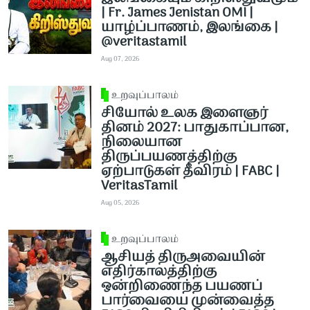
| Fr. James Jenistan OMI |
யாழ்ப்பாணம், இலங்கை |
@veritastamil ​
Aug 07, 2026
உறவுப்பாலம்
சியோல் உலக இளைஞர்
தினம் 2027: பாதுகாப்பான,
நிலையான
திருப்பயணத்திற்கு
ஏற்பாடுகள் தீவிரம் | FABC |
VeritasTamil
Aug 05, 2026
உறவுப்பாலம்
ஆசியத் திருஅவையின்
எதிர்காலத்திற்கு
ஒன்றிணைந்த பயணப்
பார்வையை முன்வைத்த