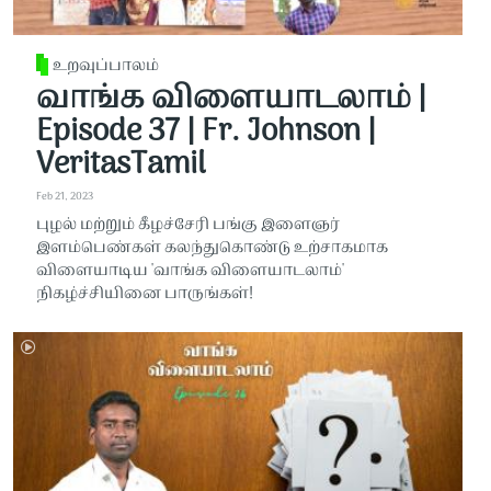
உறவுப்பாலம்
வாங்க விளையாடலாம் |
Episode 37 | Fr. Johnson |
VeritasTamil
Feb 21, 2023
புழல் மற்றும் கீழச்சேரி பங்கு இளைஞர்
இளம்பெண்கள் கலந்துகொண்டு உற்சாகமாக
விளையாடிய 'வாங்க விளையாடலாம்'
நிகழ்ச்சியினை பாருங்கள்!