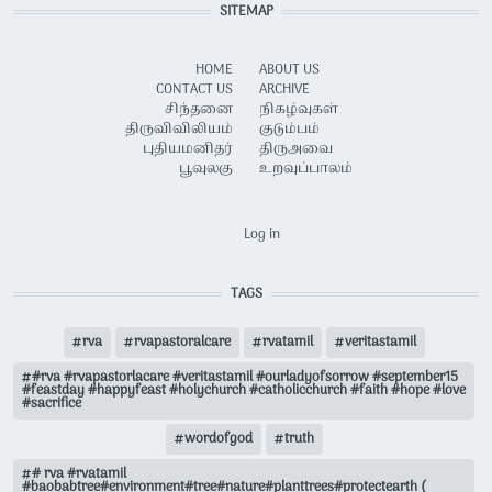
SITEMAP
HOME
ABOUT US
CONTACT US
ARCHIVE
சிந்தனை
நிகழ்வுகள்
திருவிவிலியம்
குடும்பம்
புதியமனிதர்
திருஅவை
பூவுலகு
உறவுப்பாலம்
USER ACCOUNT MENU
Log in
TAGS
rva
rvapastoralcare
rvatamil
veritastamil
#rva #rvapastorlacare #veritastamil #ourladyofsorrow #september15
#feastday #happyfeast #holychurch #catholicchurch #faith #hope #love
#sacrifice
wordofgod
truth
# rva #rvatamil
#baobabtree#environment#tree#nature#planttrees#protectearth (