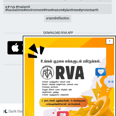
# rva #rvatamil
#baobabtree#environment#tree#nature#planttrees#protectearth
tamilreflection
DOWNLOAD RVA APP
×
STAY CONNECTED WITH US!
|
Dark theme