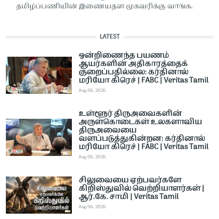
தமிழ்ப்பணியின் இணையதள முகவரிக்கு வாங்க.
LATEST
ஒன்றிணைந்த பயணம்
ஆயர்களின் அதிகாரத்தைக்
குறைப்பதில்லை: கர்தினால்
மரியோ கிரெச் | FABC | Veritas Tamil
Aug 06, 2026
உள்ளூர் திருஅவைகளின்
அருள்கொடைகள் உலகளாவிய
திருஅவையை
வளப்படுத்துகின்றன: கர்தினால்
மரியோ கிரெச் | FABC | Veritas Tamil
Aug 06, 2026
சிலுவையை ஏற்பவர்களே
கிறிஸ்துவில் வெற்றியாளர்கள் |
ஆர்.கே. சாமி | Veritas Tamil
Aug 06, 2026