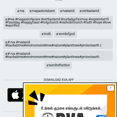
rva
rvapastoralcare
rvatamil
veritastamil
#rva #rvapastorlacare #veritastamil #ourladyofsorrow #september15
#feastday #happyfeast #holychurch #catholicchurch #faith #hope #love
#sacrifice
truth
wordofgod
# rva #rvatamil
#baobabtree#environment#tree#nature#planttrees#protectearth (
# rva #rvatamil
#baobabtree#environment#tree#nature#planttrees#protectearth
tamilreflection
DOWNLOAD RVA APP
×
STAY CONNECTED WITH US!