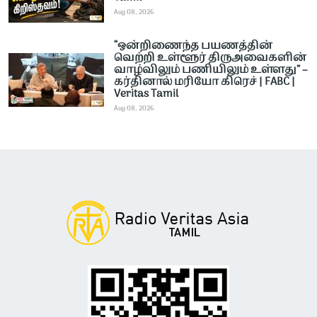
Aug 08, 2026
“ஒன்றிணைந்த பயணத்தின்
வெற்றி உள்ளூர் திருஅவைகளின்
வாழ்விலும் பணியிலும் உள்ளது” –
கர்தினால் மரியோ கிரெச் | FABC |
Veritas Tamil
Aug 08, 2026